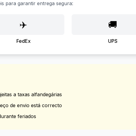
s para garantir entrega segura:
✈️
🚚
FedEx
UPS
eitas a taxas alfandegárias
reço de envio está correcto
urante feriados