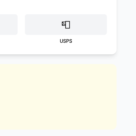
📮
USPS