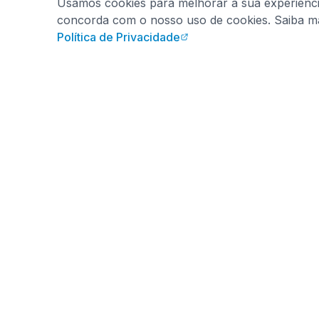
Usamos cookies para melhorar a sua experiência.
concorda com o nosso uso de cookies. Saiba m
Política de Privacidade
Produto
Sobre He
Suplemento de saúde coreano premium
para apoio imunitário e vitalidade.
Benefícios
Ingredient
Este produto não se destina a
diagnosticar, tratar, curar ou prevenir
Investigaçã
qualquer doença.
Avaliações
HemoHimShop is run by an official,
independent Atomy distributor and is not
Atomy’s official corporate website. We may
earn a commission when you register or