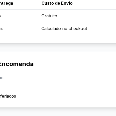
ntrega
Custo de Envio
s
Gratuito
is
Calculado no checkout
 Encomenda
m:
 feriados