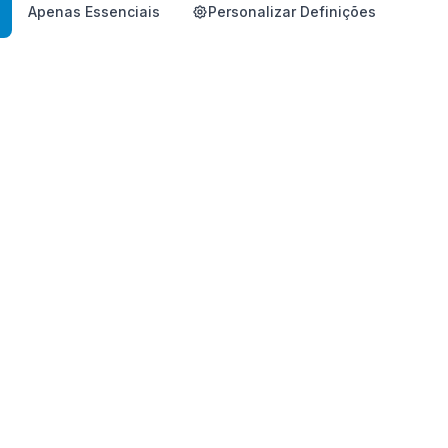
Apenas Essenciais
Personalizar Definições
Empresa
Sobre a Atomy
Política de Privacidade
Termos de Serviço