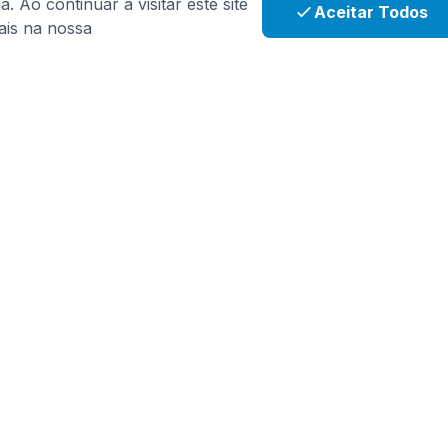
 Ao continuar a visitar este site
Aceitar Todos
ais na nossa
Apoio
moHIM
Perguntas Frequentes
Contacte-nos
es
Informações de Envio
o Científica
Como Usar
 dos Clientes
Blog