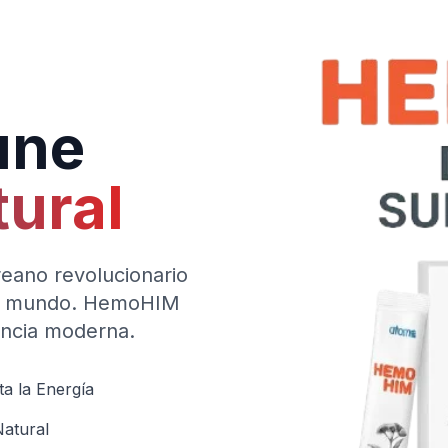
une
ural
eano revolucionario
 el mundo. HemoHIM
iencia moderna.
a la Energía
atural