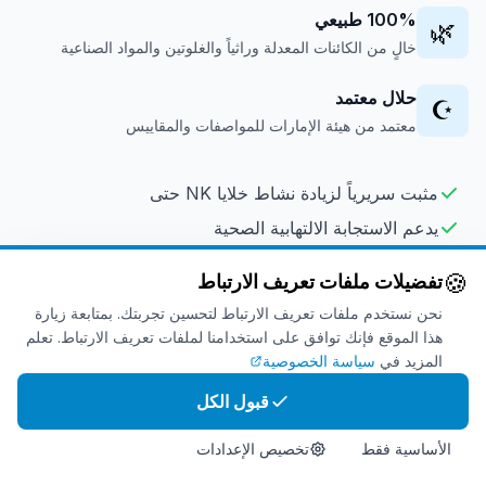
100% طبيعي
🌿
خالٍ من الكائنات المعدلة وراثياً والغلوتين والمواد الصناعية
حلال معتمد
☪️
معتمد من هيئة الإمارات للمواصفات والمقاييس
مثبت سريرياً لزيادة نشاط خلايا NK حتى
يدعم الاستجابة الالتهابية الصحية
يحسن تجديد الخلايا وحماية الحمض النووي
🍪
تفضيلات ملفات تعريف الارتباط
آمن للاستخدام اليومي طويل الأمد
نحن نستخدم ملفات تعريف الارتباط لتحسين تجربتك. بمتابعة زيارة
هذا الموقع فإنك توافق على استخدامنا لملفات تعريف الارتباط. تعلم
المزيد في
سياسة الخصوصية
اكتشف العلم
→
عرض في المتجر
قبول الكل
الأساسية فقط
تخصيص الإعدادات
الرئيسية
المنتج
Info
اتصل بنا
تسوق الآن