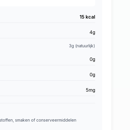
15 kcal
4g
3g (natuurlijk)
0g
0g
5mg
urstoffen, smaken of conserveermiddelen