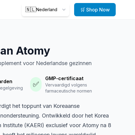
🇳🇱
🛒 Shop Now
Nederland
an Atomy
plement voor Nederlandse gezinnen
GMP-certificaat
arden
✅
Vervaardigd volgens
regelgeving
farmaceutische normen
igt het toppunt van Koreaanse
unondersteuning. Ontwikkeld door het Korea
Institute (KAERI) exclusief voor Atomy na 8
, heeft het miljoenen levens wereldwijd