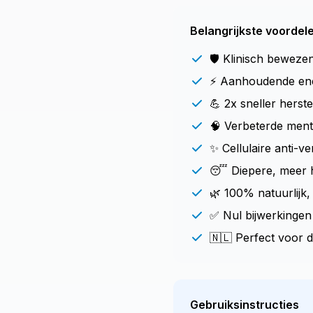
Belangrijkste voordel
🛡️ Klinisch beweze
⚡ Aanhoudende ener
💪 2x sneller herst
🧠 Verbeterde ment
✨ Cellulaire anti-
😴 Diepere, meer h
🌿 100% natuurlijk, 
✅ Nul bijwerkingen 
🇳🇱 Perfect voor d
Gebruiksinstructies