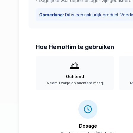
* Dagelijkse waardepercentages zijn gebaseerd 
Opmerking
:
Dit is een natuurlijk product. Voe
Hoe HemoHim te gebruiken
🌅
Ochtend
Neem 1 zakje op nuchtere maag
M
Dosage