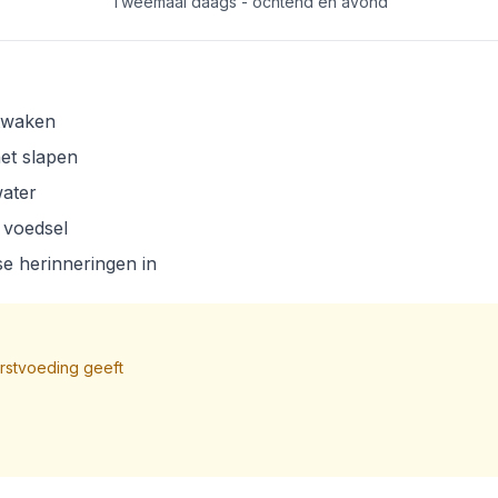
Tweemaal daags - ochtend en avond
ntwaken
et slapen
water
 voedsel
kse herinneringen in
orstvoeding geeft