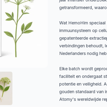
getransformeerd, waaro
Wat HemoHim speciaal m
immuunsysteem op cellul
gepatenteerde extractie
verbindingen behoudt, le
Nederlanders nodig hebb
Elke batch wordt gepro
faciliteit en ondergaat 
potentie en veiligheid. 
gouden standaard van 
Atomy's wereldwijde rep