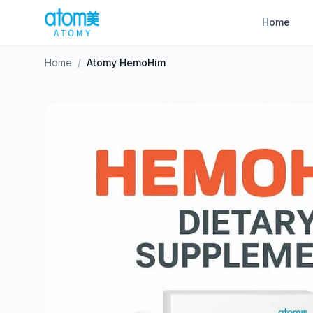
Home
Home
/
Atomy HemoHim