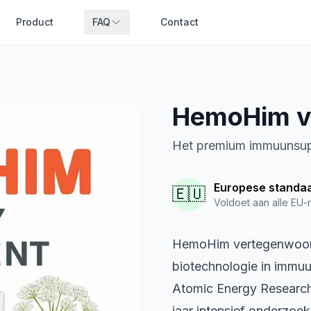
Product
FAQ
Contact
HemoHim v
Het premium immuunsup
Europese standa
🇪🇺
Voldoet aan alle EU-
HemoHim vertegenwoord
biotechnologie in immu
Atomic Energy Research 
jaar intensief onderzoek