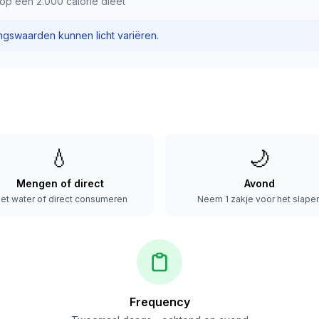
op een 2.000 calorie dieet
dingswaarden kunnen licht variëren.
💧
🌙
Mengen of direct
Avond
et water of direct consumeren
Neem 1 zakje voor het slape
Frequency