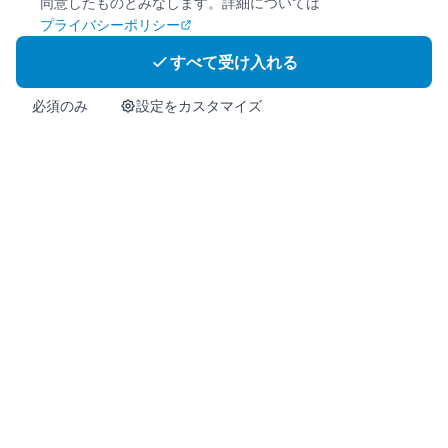
同意したものとみなします。詳細については
プライバシーポリシー
すべて受け入れる
必須のみ
設定をカスタマイズ
ホーム
商品
Info
お問い合わせ
今すぐ購入
免疫サポートと活力のための韓国プレミアム健康サプリメント。
この製品は疾病の診断、治療、治癒、または予防を目的としたも