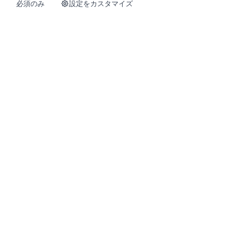
必須のみ
設定をカスタマイズ
ホーム
商品
Info
お問い合わせ
今すぐ購入
免疫サポートと活力のための韓国プレミアム健康サプリメント。
この製品は疾病の診断、治療、治癒、または予防を目的としたも
のではありません。
HemoHimShop is run by an official, independent Atomy distributor and
is not Atomy’s official corporate website. We may earn a commission
when you register or purchase through our links.