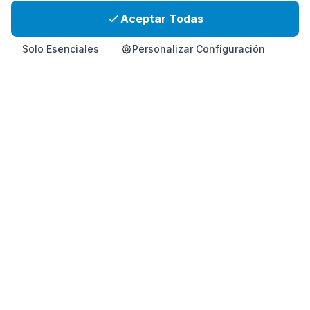
Aceptar Todas
Solo Esenciales
Personalizar Configuración
Inicio
Producto
Info
Contacto
Comprar Ahora
Suplemento premium de salud coreano para apoyo inmunitario
y vitalidad.
Este producto no está destinado a diagnosticar, tratar, curar o
prevenir ninguna enfermedad.