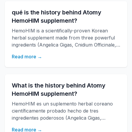
energía y mejora la salud general con más de
20 años de investigación.
qué is the history behind Atomy
HemoHIM supplement?
HemoHIM is a scientifically-proven Korean
herbal supplement made from three powerful
ingredients (Angelica Gigas, Cnidium Officinale,
Paeonia Japonica) that boosts immune
Read more →
function, increases energy, and improves
overall health. Developed by KAERI research
institute with over 20 years of research.
What is the history behind Atomy
HemoHIM supplement?
HemoHIM es un suplemento herbal coreano
científicamente probado hecho de tres
ingredientes poderosos (Angelica Gigas,
Cnidium Officinale, Paeonia Japonica)
Read more →