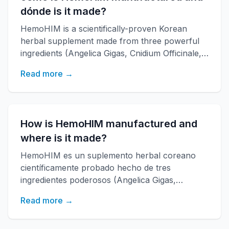
dónde is it made?
HemoHIM is a scientifically-proven Korean
herbal supplement made from three powerful
ingredients (Angelica Gigas, Cnidium Officinale,
Paeonia Japonica) that boosts immune
Read more →
function, increases energy, and improves
overall health. Developed by KAERI research
institute with over 20 years of research.
How is HemoHIM manufactured and
where is it made?
HemoHIM es un suplemento herbal coreano
científicamente probado hecho de tres
ingredientes poderosos (Angelica Gigas,
Cnidium Officinale, Paeonia Japonica)
Read more →
desarrollado por el instituto de investigación
KAERI. Fortalece la función inmune, aumenta la