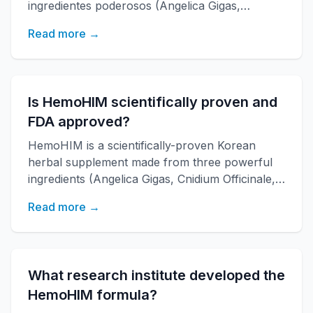
ingredientes poderosos (Angelica Gigas,
Cnidium Officinale, Paeonia Japonica)
Read more →
desarrollado por el instituto de investigación
KAERI. Fortalece la función inmune, aumenta la
energía y mejora la salud general con más de
20 años de investigación.
Is HemoHIM scientifically proven and
FDA approved?
HemoHIM is a scientifically-proven Korean
herbal supplement made from three powerful
ingredients (Angelica Gigas, Cnidium Officinale,
Paeonia Japonica) that boosts immune
Read more →
function, increases energy, and improves
overall health. Developed by KAERI research
institute with over 20 years of research.
What research institute developed the
HemoHIM formula?