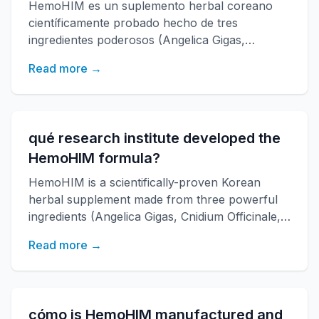
HemoHIM es un suplemento herbal coreano
científicamente probado hecho de tres
ingredientes poderosos (Angelica Gigas,
Cnidium Officinale, Paeonia Japonica)
Read more →
desarrollado por el instituto de investigación
KAERI. Fortalece la función inmune, aumenta la
energía y mejora la salud general con más de
20 años de investigación.
qué research institute developed the
HemoHIM formula?
HemoHIM is a scientifically-proven Korean
herbal supplement made from three powerful
ingredients (Angelica Gigas, Cnidium Officinale,
Paeonia Japonica) that boosts immune
Read more →
function, increases energy, and improves
overall health. Developed by KAERI research
institute with over 20 years of research.
cómo is HemoHIM manufactured and