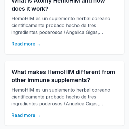
What is Atomy HemoHIM and how
does it work?
HemoHIM es un suplemento herbal coreano
científicamente probado hecho de tres
ingredientes poderosos (Angelica Gigas,
Cnidium Officinale, Paeonia Japonica)
Read more →
desarrollado por el instituto de investigación
KAERI. Fortalece la función inmune, aumenta la
energía y mejora la salud general con más de
20 años de investigación.
What makes HemoHIM different from
other immune supplements?
HemoHIM es un suplemento herbal coreano
científicamente probado hecho de tres
ingredientes poderosos (Angelica Gigas,
Cnidium Officinale, Paeonia Japonica)
Read more →
desarrollado por el instituto de investigación
KAERI. Fortalece la función inmune, aumenta la