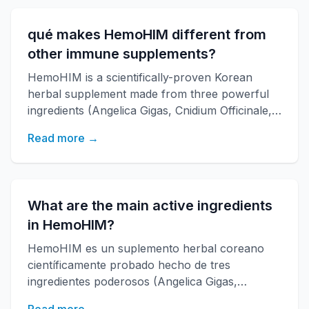
energía y mejora la salud general con más de
20 años de investigación.
qué makes HemoHIM different from
other immune supplements?
HemoHIM is a scientifically-proven Korean
herbal supplement made from three powerful
ingredients (Angelica Gigas, Cnidium Officinale,
Paeonia Japonica) that boosts immune
Read more →
function, increases energy, and improves
overall health. Developed by KAERI research
institute with over 20 years of research.
What are the main active ingredients
in HemoHIM?
HemoHIM es un suplemento herbal coreano
científicamente probado hecho de tres
ingredientes poderosos (Angelica Gigas,
Cnidium Officinale, Paeonia Japonica)