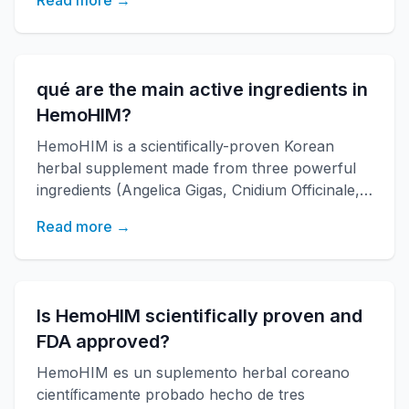
Read more →
desarrollado por el instituto de investigación
KAERI. Fortalece la función inmune, aumenta la
energía y mejora la salud general con más de
20 años de investigación.
qué are the main active ingredients in
HemoHIM?
HemoHIM is a scientifically-proven Korean
herbal supplement made from three powerful
ingredients (Angelica Gigas, Cnidium Officinale,
Paeonia Japonica) that boosts immune
Read more →
function, increases energy, and improves
overall health. Developed by KAERI research
institute with over 20 years of research.
Is HemoHIM scientifically proven and
FDA approved?
HemoHIM es un suplemento herbal coreano
científicamente probado hecho de tres